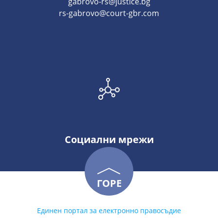
gabrovo-rs@justice.bg
rs-gabrovo@court-gbr.com
Социални мрежи
ГОРЕ
Единен портал за електронно правосъдие