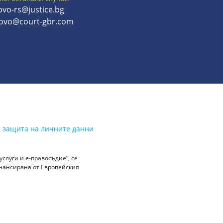
ovo-rs@justice.bg
rovo@court-gbr.com
а защита на личните данни
слуги и е-правосъдие“, се
инансирана от Европейския