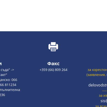
и
Факс
съда" ->
+359 (66) 809 264
за кореспо
такт"
(заявления,
анско: 066
066 811234
delovodst
зпълнителна
----
236
за и
sis
за вси