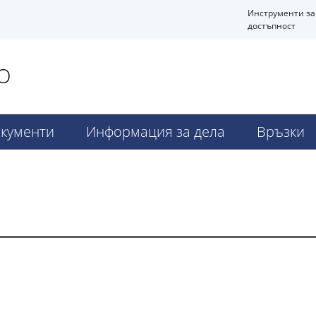
Инструменти за
достъпност
О
кументи
Информация за дела
Връзки