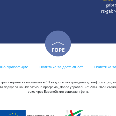
gabr
rs-gab
ГОРЕ
нно правосъдие
Политика за достъпност
Политика з
трализиране на порталите в СП за достъп на граждани до информация, е-у
а подкрепа на Оперативна програма „Добро управление“ 2014-2020, съф
съюз чрез Европейския социален фонд