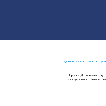
Единен портал за електро
Проект „Доразвитие и цен
осъществява с финансоват