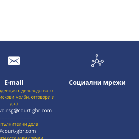
E-mail
Социални мрежи
нденция с деловодството
 искови молби, отговори и
др.)
vo-rsg@court-gbr.com
----------------------
зпълнителни дела
@court-gbr.com
чки останали случаи